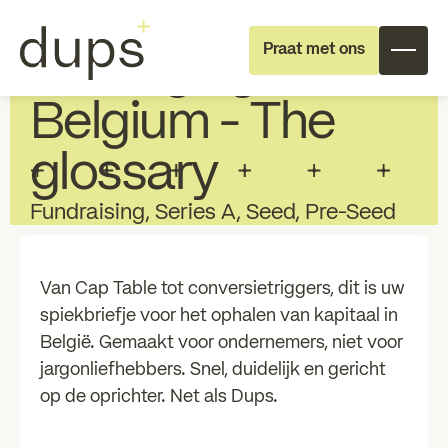
GUIDES
Praat met ons
Raising right in
Belgium - The
glossary
Fundraising, Series A, Seed, Pre-Seed
Full deal execution
Specialist support
Van Cap Table tot conversietriggers, dit is uw
spiekbriefje voor het ophalen van kapitaal in
Over dups
Team
België. Gemaakt voor ondernemers, niet voor
jargonliefhebbers. Snel, duidelijk en gericht
op de oprichter. Net als Dups.
Jobs
Individual
Professional