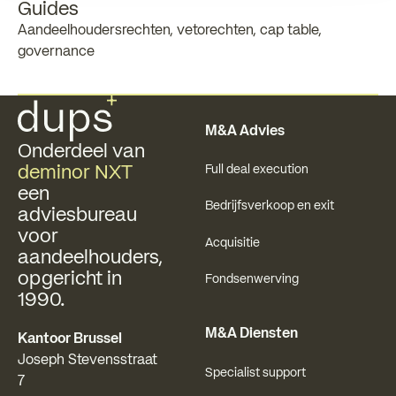
Guides
Aandeelhoudersrechten, vetorechten, cap table,
governance
Voettekst
M&A Advies
Onderdeel van
deminor NXT
Full deal execution
een
Bedrijfsverkoop en exit
adviesbureau
voor
Acquisitie
aandeelhouders,
opgericht in
Fondsenwerving
1990.
M&A Diensten
Kantoor Brussel
Joseph Stevensstraat
Specialist support
7