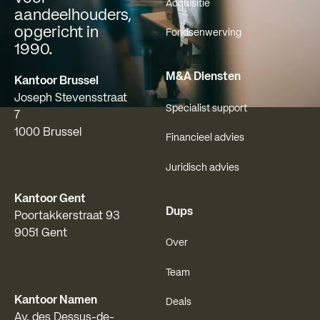
Acquisitie
aandeelhouders,
opgericht in
Fondsenwerving
1990.
M&A Diensten
Kantoor Brussel
Joseph Stevensstraat
Specialist support
7
1000 Brussel
Financieel advies
Juridisch advies
Kantoor Gent
Dups
Poortakkerstraat 93
9051 Gent
Over
Team
Kantoor Namen
Deals
Av. des Dessus-de-