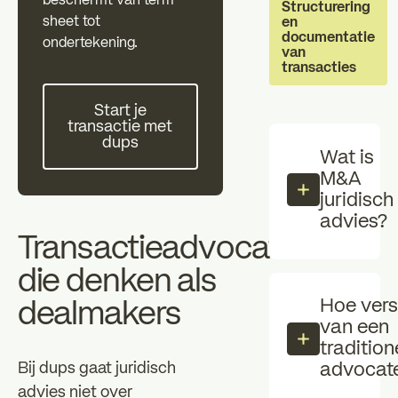
beschermt van term
Individual investors
Profession
Structurering
sheet tot
en
zz
documentatie
ondertekening.
van
De essentiële
Nieuws
transacties
Start je transactie met dups
Start je
transactie met
FAQ
dups
Wat is
M&A
juridisch
advies?
Transactieadvocaten
die denken als
Hoe vers
dealmakers
van een
tradition
Bij dups gaat juridisch
advocat
advies niet over