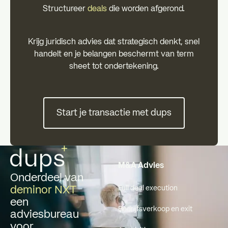
Structureer
deals
die worden afgerond.
Krijg juridisch advies dat strategisch denkt, snel
handelt en je belangen beschermt van term
sheet tot ondertekening.
Start je transactie met dups
Start je transactie met dups
Voettekst
M&A Advies
Onderdeel van
deminor NXT
Full deal execution
een
Bedrijfsverkoop en exit
adviesbureau
voor