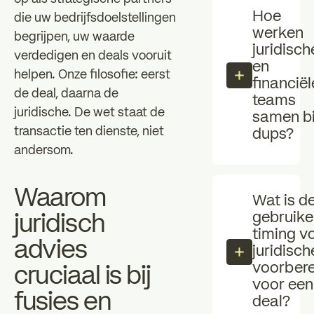
Hoe
die uw bedrijfsdoelstellingen
werken
begrijpen, uw waarde
juridisch
verdedigen en deals vooruit
en
helpen. Onze filosofie: eerst
financiël
de deal, daarna de
teams
juridische. De wet staat de
samen bi
transactie ten dienste, niet
dups?
andersom.
Waarom
Wat is d
gebruikel
juridisch
timing v
advies
juridisch
voorbere
cruciaal is bij
voor een
fusies en
deal?