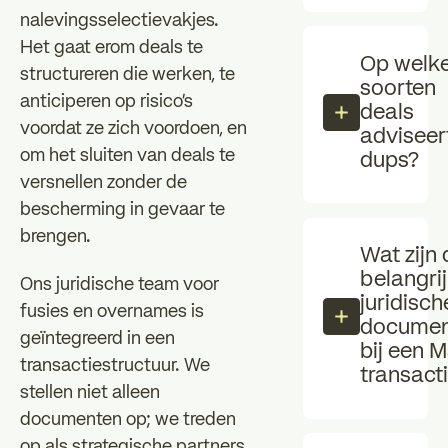
nalevingsselectievakjes.
Het gaat erom deals te
Op welk
structureren die werken, te
soorten
anticiperen op risico's
deals
voordat ze zich voordoen, en
adviseer
om het sluiten van deals te
dups?
versnellen zonder de
bescherming in gevaar te
brengen.
Wat zijn 
belangri
Ons juridische team voor
juridisch
fusies en overnames is
documen
geïntegreerd in een
bij een 
transactiestructuur. We
transact
stellen niet alleen
documenten op; we treden
op als strategische partners