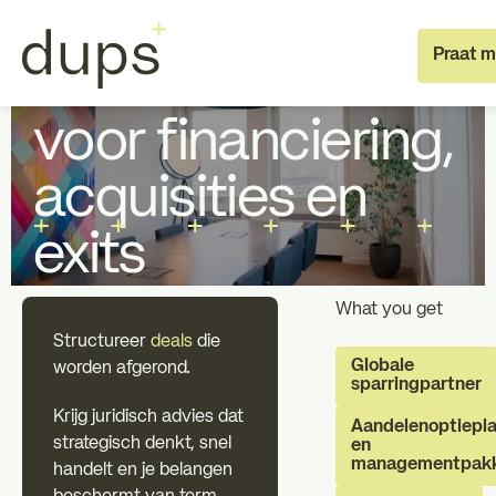
Specialist Support
No items found.
Praat m
Juridisch advies
voor financiering,
acquisities en
exits
Full deal execution
Specialist
What you get
Structureer
deals
die
Over dups
Team
Globale
worden afgerond.
sparringpartner
Krijg juridisch advies dat
Aandelenoptiepl
Jobs
strategisch denkt, snel
en
managementpakk
handelt en je belangen