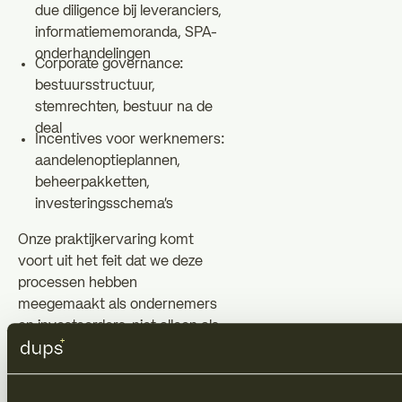
due diligence bij leveranciers,
informatiememoranda, SPA-
onderhandelingen
Corporate governance:
bestuursstructuur,
stemrechten, bestuur na de
deal
Incentives voor werknemers:
aandelenoptieplannen,
beheerpakketten,
investeringsschema's
Onze praktijkervaring komt
voort uit het feit dat we deze
processen hebben
meegemaakt als ondernemers
en investeerders, niet alleen als
adviseurs.