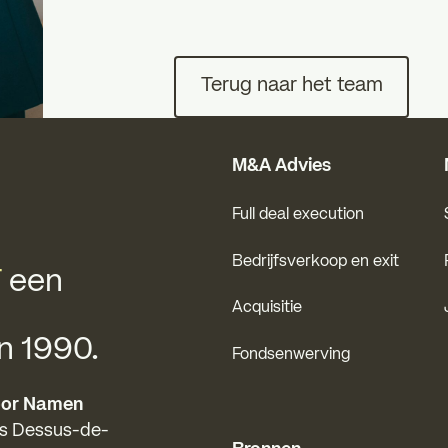
Terug naar het team
Terug naar het team
M&A Advies
Full deal execution
Bedrijfsverkoop en exit
T
een
Acquisitie
n 1990.
Fondsenwerving
oor Namen
es Dessus-de-