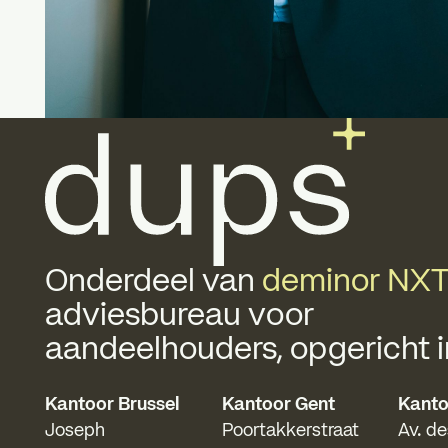
Voettekst
Onderdeel van
deminor NX
adviesbureau voor
aandeelhouders, opgericht i
Kantoor Brussel
Kantoor Gent
Kant
Joseph
Poortakkerstraat
Av. d