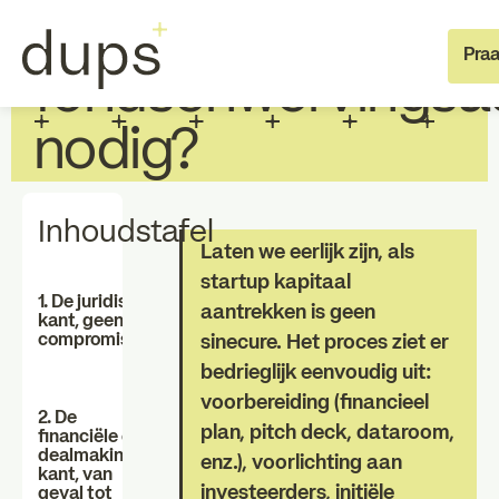
Heb je echt een
Praa
fondsenwervingsa
nodig?
Inhoudstafel
Laten we eerlijk zijn, als
startup kapitaal
Full deal execution
Speciali
1. De juridische
aantrekken is geen
kant, geen
compromissen
sinecure. Het proces ziet er
Over dups
Team
bedrieglijk eenvoudig uit:
voorbereiding (financieel
2. De
plan, pitch deck, dataroom,
financiële en
Jobs
dealmaking-
enz.), voorlichting aan
kant, van
investeerders, initiële
geval tot