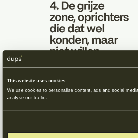
4. De grijze
zone, oprichters
die dat wel
konden, maar
niet willen
Dan is er nog een derde groep,
ervaren oprichters met een netwerk
This website uses cookies
die het spel kennen, maar het deze
We use cookies to personalise content, ads and social media 
keer gewoon niet willen spelen. Ze
analyse our traffic.
schalen snel op, hebben weinig tijd
en concentreren zich liever op
strategische gesprekken dan op het
beheren van honderden
beleggerspingen. Dat is eerlijk.
Fondsenwerving is veeleisend,