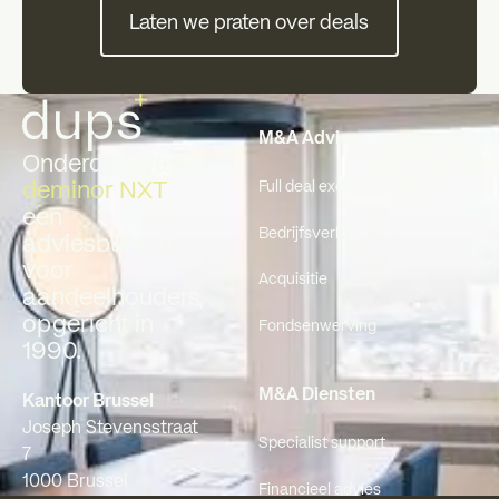
Laten we praten over deals
Laten we praten over deals
Voettekst
M&A Advies
Onderdeel van
deminor NXT
Full deal execution
een
Bedrijfsverkoop en exit
adviesbureau
voor
Acquisitie
aandeelhouders,
opgericht in
Fondsenwerving
1990.
M&A Diensten
Kantoor Brussel
Joseph Stevensstraat
Specialist support
7
1000 Brussel
Financieel advies