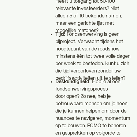
Heeft u toegang tot 50-100
relevante investeerders? Niet
alleen 5 of 10 bekende namen,
maar een gerichte lijst met
mogelijke matches?
Tijd
: Fondsenwerving is geen
bijproject. Verwacht tijdens het
hoogtepunt van de roadshow
minstens één tot twee volle dagen
per week te besteden. Kunt u zich
die tijd veroorloven zonder uw
bedrijfsactiviteiten uit te stellen?
Deskundigheid
: Heb je al een
fondsenwervingsproces
doorlopen? Zo nee, heb je
betrouwbare mensen om je heen
die je kunnen helpen om door de
nuances te navigeren, momentum
op te bouwen, FOMO te beheren
en gesprekken op volgorde te