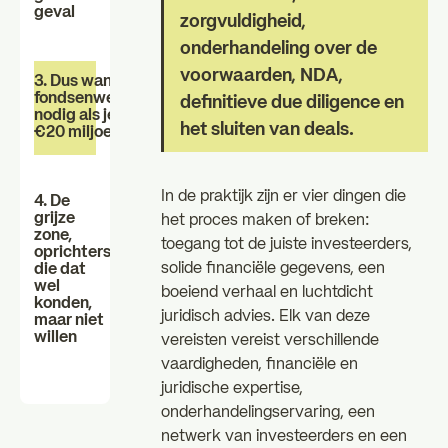
Individual investors
Professio
geval
zorgvuldigheid,
zz
onderhandeling over de
De essentiële
Nieuws
voorwaarden, NDA,
3. Dus wanneer heb je een
fondsenwervingsadviseur
definitieve due diligence en
nodig als je minder dan
het sluiten van deals.
€20 miljoen inzamelt?
FAQ
In de praktijk zijn er vier dingen die
4. De
grijze
het proces maken of breken:
zone,
toegang tot de juiste investeerders,
oprichters
solide financiële gegevens, een
die dat
wel
boeiend verhaal en luchtdicht
konden,
juridisch advies. Elk van deze
maar niet
willen
vereisten vereist verschillende
vaardigheden, financiële en
juridische expertise,
onderhandelingservaring, een
netwerk van investeerders en een