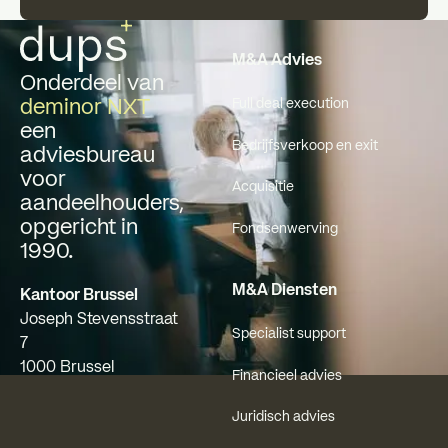
Voettekst
M&A Advies
Onderdeel van
deminor NXT
Full deal execution
een
Bedrijfsverkoop en exit
adviesbureau
voor
Acquisitie
aandeelhouders,
opgericht in
Fondsenwerving
1990.
M&A Diensten
Kantoor Brussel
Joseph Stevensstraat
Specialist support
7
1000 Brussel
Financieel advies
Juridisch advies