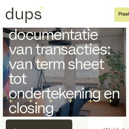
Specialist Support
Juridisch advies
Praa
Structurering en
documentatie
van transacties:
van term sheet
tot
Full deal execution
Specialis
ondertekening en
Over dups
Team
closing
Jobs