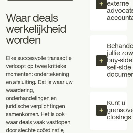
externe
advocate
Waar deals
account
werkelijkheid
worden
Behande
jullie zo
Elke succesvolle transactie
buy‑side
verloopt op twee kritieke
sell‑side
documen
momenten: ondertekening
en afsluiting. Dat is waar uw
waardering,
onderhandelingen en
Kunt u
juridische verplichtingen
grensove
samenkomen. Het is ook
closings
waar deals vaak vastlopen
door slechte coördinatie,