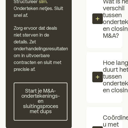
Wat is h
Individual investors
Professio
Structureer
slim
.
verschil
Onderteken netjes. Sluit
zz
tussen
snel af.
De essentiële
Nieuws
ondertek
en closin
Zorg ervoor dat deals
M&A?
niet sterven in de
FAQ
details. Zet
onderhandelingsresultaten
om in uitvoerbare
Hoe lan
contracten en sluit met
duurt he
precisie af.
tussen
ondertek
Start je M&A-ondertekenings- en sluitingsproces met d
en closi
Start je M&A-
ondertekenings-
en
sluitingsproces
met dups
Coördine
u met