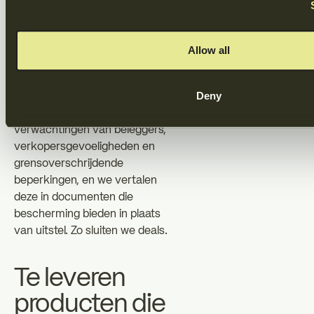
financiële team zorgt ervoor dat
uw deallogica consistent
verloopt, van de eerste slide
Allow all
van uw pitch deck tot de laatste
ondertekening van uw closing.
Deny
We anticiperen op de
verwachtingen van beleggers,
verkopersgevoeligheden en
grensoverschrijdende
beperkingen, en we vertalen
deze in documenten die
bescherming bieden in plaats
van uitstel. Zo sluiten we deals.
Te leveren
producten die