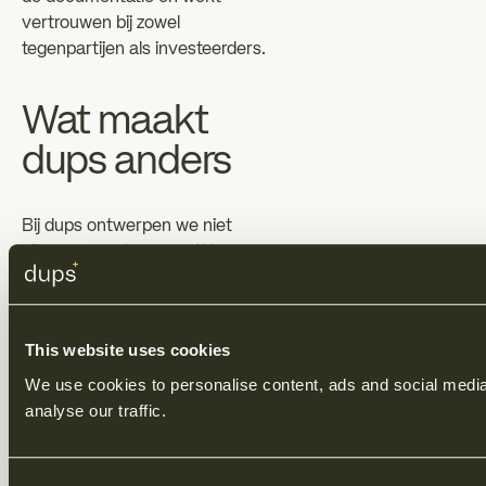
vertrouwen bij zowel
tegenpartijen als investeerders.
Wat maakt
dups anders
Bij dups ontwerpen we niet
alleen; we ontwerpen. We
verbinden dealmechanismen,
waarderingsmodellen en
juridische redactie in één
This website uses cookies
samenhangende structuur.
We use cookies to personalise content, ads and social media 
De meeste bedrijven dragen
analyse our traffic.
„hun steentje” bij. Wij zorgen
voor het geheel. Ons
geïntegreerde juridische en