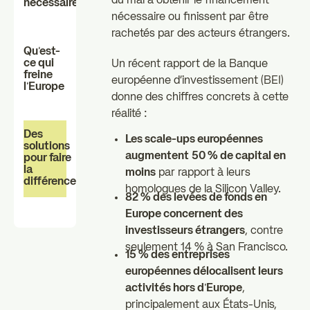
du mal à obtenir le financement
nécessaire
individuels
professionnels
nécessaire ou finissent par être
zz
rachetés par des acteurs étrangers.
Les essentiels
Actualités
Qu'est-
ce qui
Un récent rapport de la Banque
freine
européenne d'investissement (BEI)
l'Europe
donne des chiffres concrets à cette
FAQ
réalité :
Des
Les scale-ups européennes
solutions
augmentent
50 % de capital en
pour faire
la
moins
par rapport à leurs
différence
homologues de la Silicon Valley.
82 % des levées de fonds en
Europe concernent des
investisseurs étrangers
, contre
seulement 14 % à San Francisco.
15 % des entreprises
européennes délocalisent leurs
activités hors d'Europe
,
principalement aux États-Unis,