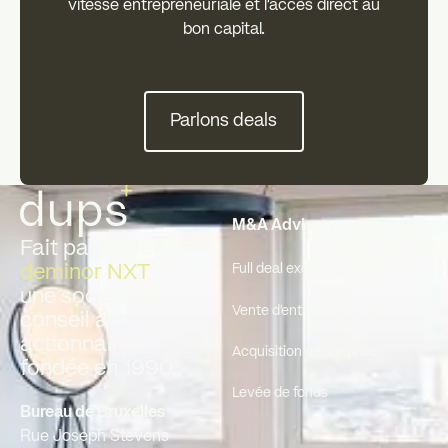
vitesse entrepreneuriale et l’accès direct au
bon capital.
Parlons deals
Parlons deals
Pied de page
M&A Advisory
Fait partie de
deminor NXT
Full deal execution
une société de
Vente d'entreprise et exit
conseil aux
actionnaires
Acquisition d'entreprise
fondée en 1990.
Levée de fonds
Bureau de Bruxelles
Rue Joseph Stevens