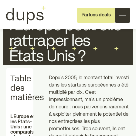
Capital risque :
Parlons deals
l’Europe peut elle
rattraper les
États Unis ?
Table
Depuis 2005, le montant total investi
Full deal execution
Specialist support
dans les startups européennes a été
des
multiplié par dix. C'est
matières
À propos de dups
L'équipe
impressionnant, mais un problème
demeure : nous parvenons rarement
à exploiter pleinement le potentiel de
L'Europe et
Recrutement
nos entreprises les plus
les États-
Unis : une
prometteuses. Trop souvent, ils ont
comparaison
Investisseurs
Investisseurs