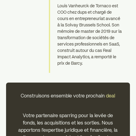
Louis Vanheurck de Tornaco est
COO chez dups et chargé de
cours en entrepreneuriat avancé
à la Solvay Brussels School. Son
mémoire de master de 2019 sur la
transformation de sociétés de
services professionnels en SaaS,
construit autour du cas Real
Impact Analytics, a remporté le
prix de Barcy.
Construisons ensemble votre prochain
deal
Votre partenaire sparring pour la levée de
fonds, les acquisitions et les sorties. Nous
apportons l’expertise juridique et financière, la