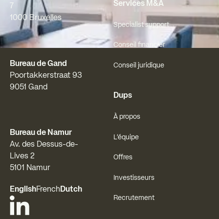
Services M&A
7
1000 Bruxelles
Specialist support
Conseil financier
Bureau de Gand
Conseil juridique
Poortakkerstraat 93
9051 Gand
Dups
À propos
Bureau de Namur
L'équipe
Av. des Dessus-de-
Lives 2
Offres
5101 Namur
Investisseurs
English
French
Dutch
Recrutement