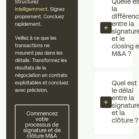
Quelle e
Investisseurs individuels
Structurez
professionn
la
intelligemment
. Signez
zz
différen
proprement. Concluez
Les essentiels
Actualités
entre la
rapidement.
signatur
et le
Veillez à ce que les
FAQ
closing 
transactions ne
M&A ?
meurent pas dans les
détails. Transformez les
résultats de la
négociation en contrats
Quel est
exploitables et concluez
le délai
avec précision.
entre la
signatur
Commencez votre processus de signature et de clôtur
et la
Commencez
votre
clôture ?
processus de
signature et de
clôture M&A