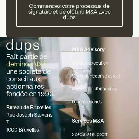
Commencez votre processus de
Commencez votre processus de
signature et de clôture M&A avec
dups
Pied de page
M&A Advisory
Fait partie de
deminor NXT
Full deal execution
une société de
Vente d'entreprise et exit
conseil aux
actionnaires
Acquisition d'entreprise
fondée en 1990.
Levée de fonds
Bureau de Bruxelles
Rue Joseph Stevens
Services M&A
7
1000 Bruxelles
Specialist support