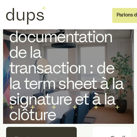
Specialist Support
Conseil juridique
Parlons 
Structuration et
documentation
de la
transaction : de
la term sheet à la
Full deal execution
Specialist 
signature et à la
À propos de dups
L'équipe
clôture
Recrutement
Investisseu