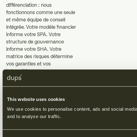
différenciation : nous
fonctionnons comme une seule
et même équipe de conseil
intégrée. Votre modèle financier
informe votre SPA. Votre
structure de gouvernance
informe votre SHA. Votre
matrice des risques détermine
vos garanties et vos
indemnités.
Cet alignement réduit les cycles
de négociation, accélère la
This website uses cookies
documentation et renforce la
confiance des contreparties
We use cookies to personalise content, ads and social media 
comme des investisseurs.
and to analyse our traffic.
Qu'est-ce qui