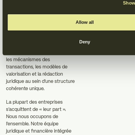
Show 
différencie
dups
Allow all
Chez dups, nous ne nous
Deny
contentons pas de rédiger ;
nous concevons. Nous relions
les mécanismes des
transactions, les modèles de
valorisation et la rédaction
juridique au sein d'une structure
cohérente unique.
La plupart des entreprises
s'acquittent de « leur part ».
Nous nous occupons de
l'ensemble. Notre équipe
juridique et financière intégrée