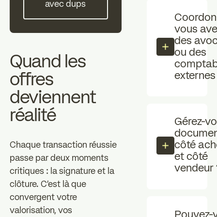
avec dups
Coordon
vous av
des avoc
ou des
Quand les
comptab
externes
offres
deviennent
réalité
Gérez-vo
documen
côté ach
Chaque transaction réussie
et côté
passe par deux moments
vendeur 
critiques : la signature et la
clôture. C'est là que
convergent votre
valorisation, vos
Pouvez-