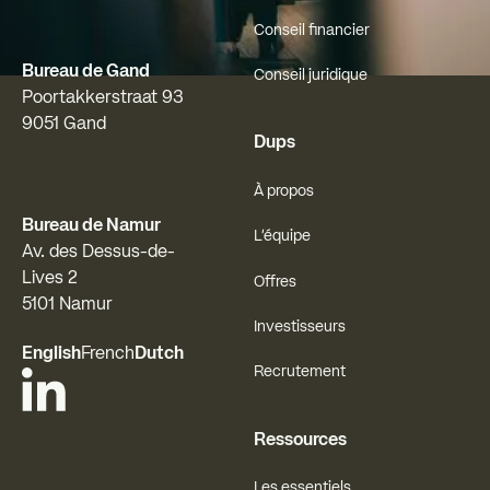
Conseil financier
Bureau de Gand
Conseil juridique
Poortakkerstraat 93
9051 Gand
Dups
À propos
Bureau de Namur
L'équipe
Av. des Dessus-de-
Lives 2
Offres
5101 Namur
Investisseurs
English
French
Dutch
Recrutement
Ressources
Les essentiels