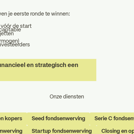
wen je eerste ronde te winnen:
vóór de start
 captable
jetten
ermogen)
investeerders
financieel en strategisch een
Onze diensten
en kopers
Seed fondsenwerving
Serie C fondse
enwerving
Startup fondsenwerving
Closing en op