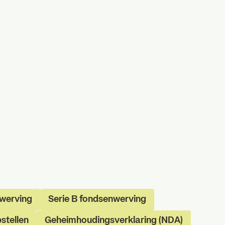
nwerving
Serie B fondsenwerving
stellen
Geheimhoudingsverklaring (NDA)