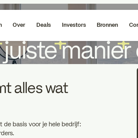
nanciering: ha
n
Over
Deals
Investors
Bronnen
Co
 juiste manier
t alles wat
gt de basis voor je hele bedrijf:
rders.