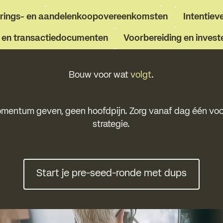
erings- en aandelenkoopovereenkomsten
Intentieve
 en transactiedocumenten
Voorbereiding en inves
Bouw voor wat
volgt
.
omentum geven, geen hoofdpijn. Zorg vanaf dag één vo
strategie.
Start je pre-seed-ronde me
Start je pre-seed-ronde met dups