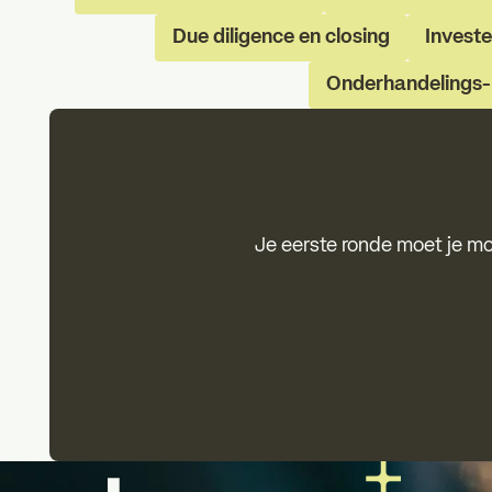
Due diligence en closing
Invest
Onderhandelings-
Je eerste ronde moet je m
Voettekst