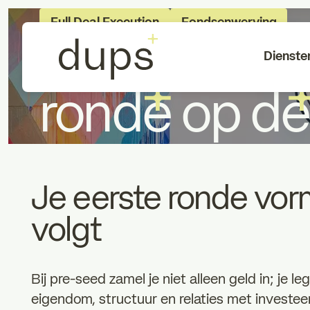
Full Deal Execution
Fondsenwerving
Pre-seed fi
Dienste
ronde op de
Je eerste ronde vorm
volgt
Bij pre-seed zamel je niet alleen geld in; je le
eigendom, structuur en relaties met investee