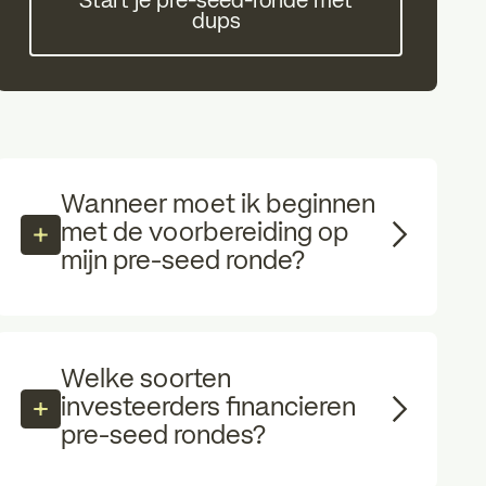
Start je pre-seed-ronde met
dups
Wanneer moet ik beginnen
met de voorbereiding op
mijn pre-seed ronde?
Welke soorten
investeerders financieren
pre-seed rondes?