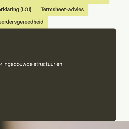
rklaring (LOI)
Termsheet-advies
teerdersgereedheid
or ingebouwde structuur en
t dups