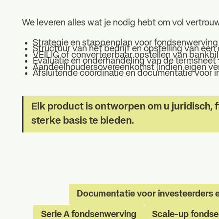
We leveren alles wat je nodig hebt om vol vertrou
Strategie en stappenplan voor fondsenwerving 
Structuur van het bedrijf en opstelling van een
VEILIG of converteerbaar opstellen van bankbil
Evaluatie en onderhandeling van de termsheet
Aandeelhoudersovereenkomst (indien eigen v
Afsluitende coördinatie en documentatie voor 
Elk product is ontworpen om u juridisch, 
sterke basis te bieden.
Documentatie voor investeerders 
Serie A fondsenwerving
Scale-up fonds