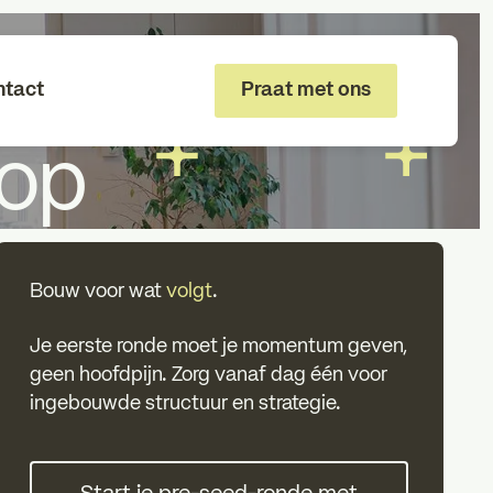
al uw eerste
ntact
Praat met ons
 op
Bouw voor wat
volgt
.
Je eerste ronde moet je momentum geven,
geen hoofdpijn. Zorg vanaf dag één voor
ingebouwde structuur en strategie.
Start je pre-seed-ronde met dups