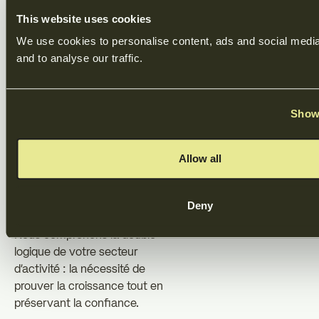
This website uses cookies
Qu'est-ce qui
We use cookies to personalise content, ads and social media 
différencie les
and to analyse our traffic.
dups
Show 
La plupart des conseillers
considèrent la levée de fonds
Allow all
dans le domaine des
technologies de l'information
comme une transaction SaaS
Deny
typique. Nous ne le faisons pas.
Nous comprenons la double
logique de votre secteur
d'activité : la nécessité de
prouver la croissance tout en
préservant la confiance.