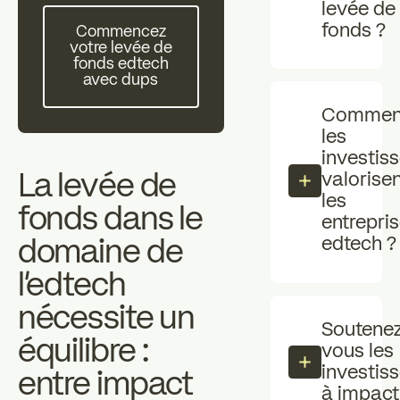
Investisseurs individuels
levée de
Commencez votre levée de fonds edtech avec dups
professionn
fonds ?
Commencez
zz
votre levée de
Les essentiels
Actualités
fonds edtech
avec dups
Commen
FAQ
les
investis
La levée de
valorisen
les
fonds dans le
entrepri
edtech ?
domaine de
l'edtech
nécessite un
Soutenez
équilibre :
vous les
investis
entre impact
à impact