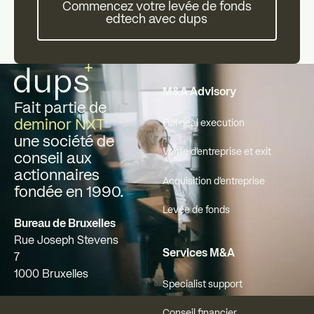
Commencez votre levée de fonds
edtech avec dups
Pied de page
M&A Advisory
Fait partie de
deminor NXT
Full deal execution
une société de
Vente d'entreprise et exit
conseil aux
actionnaires
Acquisition d'entreprise
fondée en 1990.
Levée de fonds
Bureau de Bruxelles
Rue Joseph Stevens
Services M&A
7
1000 Bruxelles
Specialist support
Conseil financier