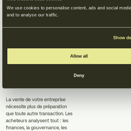
décisive lorsqu'une cible
We use cookies to personalise content, ads and social media 
correspond à vos critères.
and to analyse our traffic.
Préparation à
la vente :
Show de
préparez-vous
Allow all
à vendre ou à
quitter votre
Deny
entreprise
La vente de votre entreprise
nécessite plus de préparation
que toute autre transaction. Les
acheteurs analysent tout : les
finances, la gouvernance, les