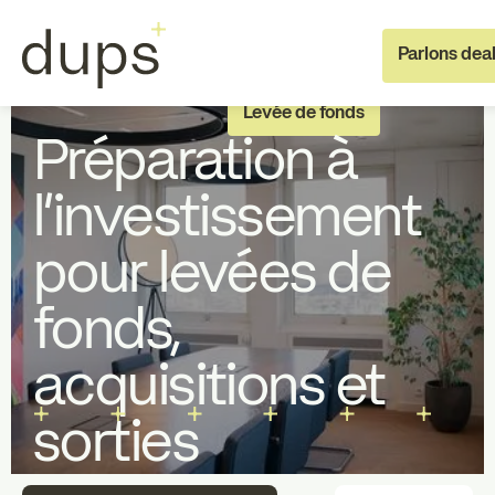
Full Deal
Vente d'entreprise et exit
Execution
Parlons dea
Acquisition d'entreprise
Levée de fonds
Préparation à
l'investissement
pour levées de
Full deal execution
Specialist su
fonds,
À propos de dups
L'équipe
acquisitions et
sorties
Recrutement
Investisseur