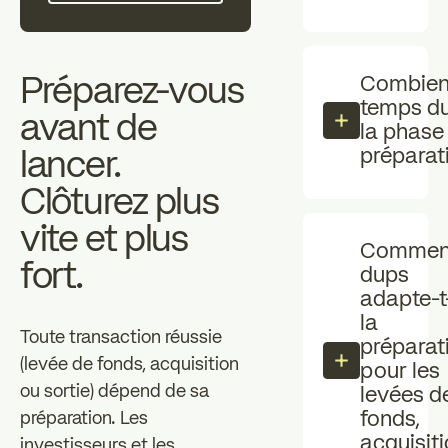
Combien
Préparez-vous
temps d
avant de
la phase
préparat
lancer.
Clôturez plus
vite et plus
Commen
fort.
dups
adapte-t-
la
Toute transaction réussie
préparat
(levée de fonds, acquisition
pour les
ou sortie) dépend de sa
levées d
fonds,
préparation. Les
acquisit
investisseurs et les