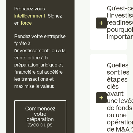
Investisseurs individuels
professionne
Qu’est-c
Préparez-vous
zz
l’invest
intelligemment
. Signez
Les essentiels
Actualités
readines
en
force
.
pourquoi
importan
Rendez votre entreprise
FAQ
"prête à
l'investissement" ou à la
vente grâce à la
Quelles
préparation juridique et
sont les
financière qui accélère
étapes
les transactions et
clés
maximise la valeur.
avant
une levé
Commencez votre préparation avec dups
de fonds
Commencez
votre
ou une
préparation
opératio
avec dups
de M&A 