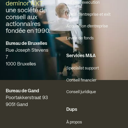
deminor NXT
Full deal execution
une société de
Vente d'entreprise et exit
conseil aux
actionnaires
Acquisition d'entreprise
fondée en 1990.
Levée de fonds
Bureau de Bruxelles
Rue Joseph Stevens
Services M&A
7
1000 Bruxelles
Specialist support
Conseil financier
Bureau de Gand
Conseil juridique
Poortakkerstraat 93
9051 Gand
Dups
À propos