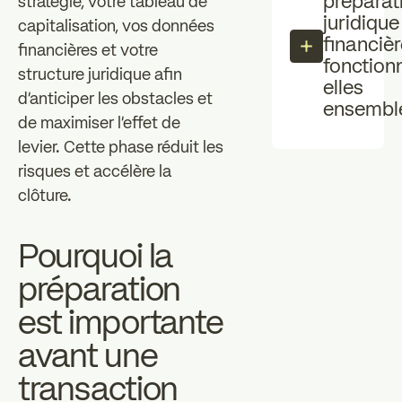
préparat
stratégie, votre tableau de
juridique
capitalisation, vos données
financiè
financières et votre
fonction
structure juridique afin
elles
d'anticiper les obstacles et
ensembl
de maximiser l'effet de
levier. Cette phase réduit les
risques et accélère la
clôture.
Pourquoi la
préparation
est importante
avant une
transaction