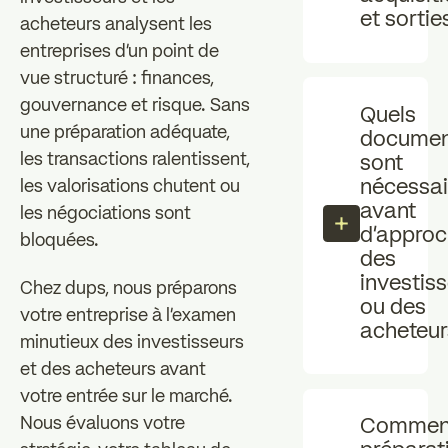
et sortie
acheteurs analysent les
entreprises d'un point de
vue structuré : finances,
gouvernance et risque. Sans
Quels
une préparation adéquate,
documen
les transactions ralentissent,
sont
nécessai
les valorisations chutent ou
avant
les négociations sont
d’approc
bloquées.
des
investis
Chez dups, nous préparons
ou des
votre entreprise à l'examen
acheteur
minutieux des investisseurs
et des acheteurs avant
votre entrée sur le marché.
Nous évaluons votre
Comment