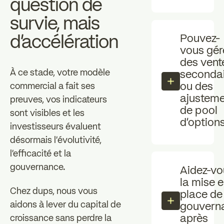
question de
survie, mais
d'accélération
Pouvez-
vous gér
des vent
À ce stade, votre modèle
secondai
ou des
commercial a fait ses
ajusteme
preuves, vos indicateurs
de pool
sont visibles et les
d'options
investisseurs évaluent
désormais l'évolutivité,
l'efficacité et la
gouvernance.
Aidez-vo
la mise 
Chez dups, nous vous
place de
aidons à lever du capital de
gouvern
après
croissance sans perdre la