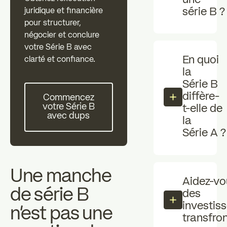
Investisseurs individuels
professionne
série B ?
juridique et financière
zz
pour structurer,
Les essentiels
Actualités
négocier et conclure
votre Série B avec
En quoi
clarté et confiance.
la
FAQ
Série B
Commencez votre Série B avec dups
diffère-
Commencez
votre Série B
t-elle de
avec dups
la
Série A ?
Une manche
Aidez-vo
de série B
des
investis
n'est pas une
transfron