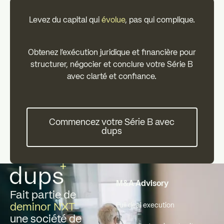
Levez du capital qui
évolue
, pas qui complique.
Obtenez l'exécution juridique et financière pour
structurer, négocier et conclure votre Série B
avec clarté et confiance.
Commencez votre Série B ave
Commencez votre Série B avec
dups
Pied de page
M&A Advisory
Fait partie de
deminor NXT
Full deal execution
une société de