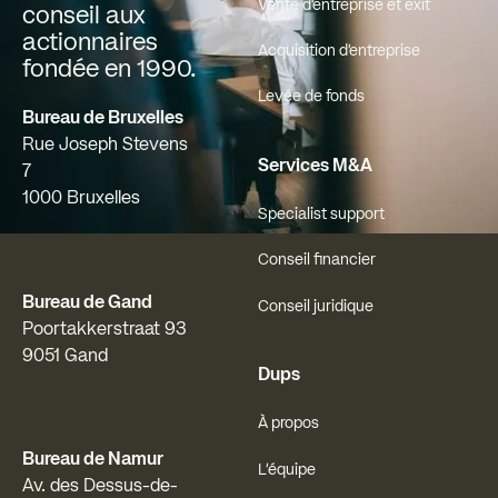
Vente d'entreprise et exit
conseil aux
actionnaires
Acquisition d'entreprise
fondée en 1990.
Levée de fonds
Bureau de Bruxelles
Rue Joseph Stevens
Services M&A
7
1000 Bruxelles
Specialist support
Conseil financier
Bureau de Gand
Conseil juridique
Poortakkerstraat 93
9051 Gand
Dups
À propos
Bureau de Namur
L'équipe
Av. des Dessus-de-